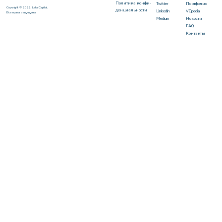
Политика конфи-
Twitter
Портфолио
Copyright © 2022, Leta Capital.
денциальности
Linkedin
VCpedia
Все права защищены
Medium
Новости
FAQ
Контакты