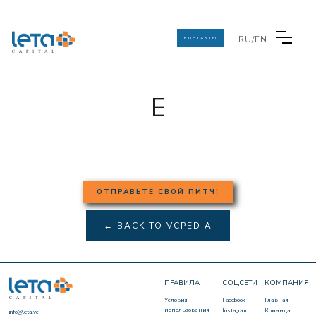
RU/EN
КОНТАКТЫ
Е
ОТПРАВЬТЕ СВОЙ ПИТЧ!
← BACK TO VCPEDIA
ПРАВИЛА
СОЦСЕТИ
КОМПАНИЯ
Условия
Facebook
Главная
использования
Instagram
Команда
info@leta.vc