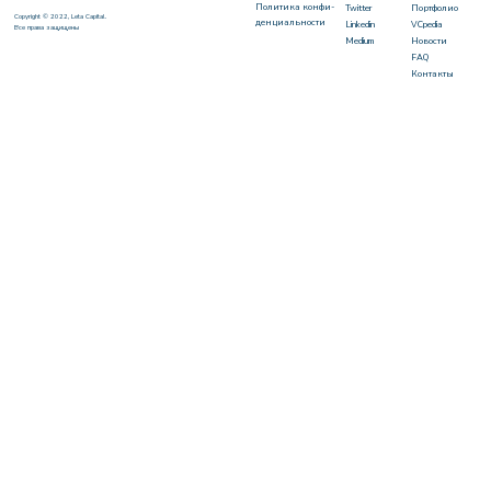
Политика конфи-
Twitter
Портфолио
Copyright © 2022, Leta Capital.
денциальности
Linkedin
VCpedia
Все права защищены
Medium
Новости
FAQ
Контакты