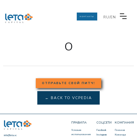
RU/EN
КОНТАКТЫ
О
ОТПРАВЬТЕ СВОЙ ПИТЧ!
← BACK TO VCPEDIA
ПРАВИЛА
СОЦСЕТИ
КОМПАНИЯ
Условия
Facebook
Главная
использования
Instagram
Команда
info@leta.vc